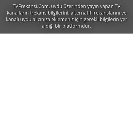
TVFrekansi.Com,
uydu üzerinden yayın yapan TV
kanalların frekans bilgilerini, alternatif frekanslarını ve
kanalı uydu alıcınıza eklemeniz için gerekli bilgilerin yer
aldığı bir platformdur.