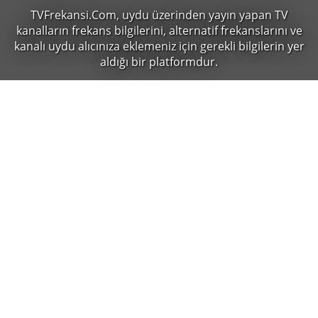
TVFrekansi.Com,
uydu üzerinden yayın yapan TV
kanalların frekans bilgilerini, alternatif frekanslarını ve
kanalı uydu alıcınıza eklemeniz için gerekli bilgilerin yer
aldığı bir platformdur.