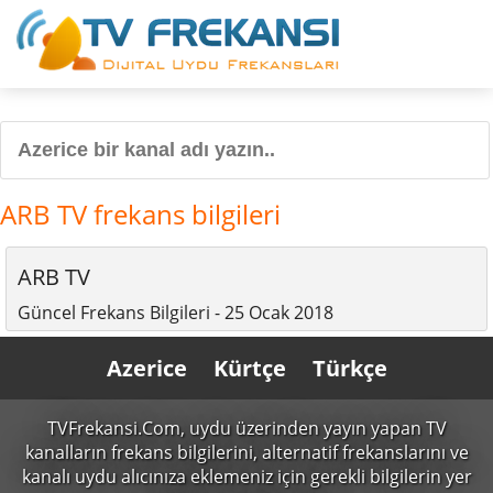
ARB TV frekans bilgileri
ARB TV
Güncel Frekans Bilgileri - 25 Ocak 2018
Azerice
Kürtçe
Türkçe
TVFrekansi.Com,
uydu üzerinden yayın yapan TV
kanalların frekans bilgilerini, alternatif frekanslarını ve
kanalı uydu alıcınıza eklemeniz için gerekli bilgilerin yer