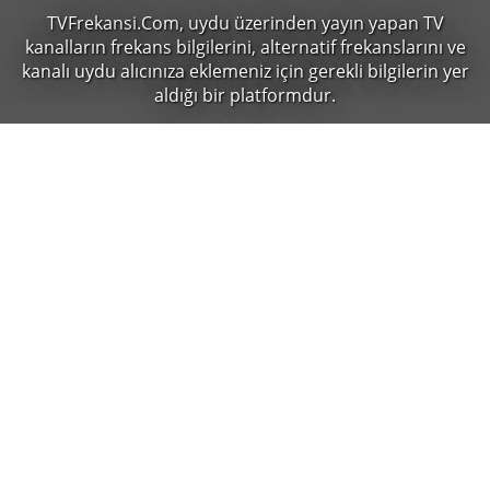
TVFrekansi.Com,
uydu üzerinden yayın yapan TV
kanalların frekans bilgilerini, alternatif frekanslarını ve
kanalı uydu alıcınıza eklemeniz için gerekli bilgilerin yer
aldığı bir platformdur.