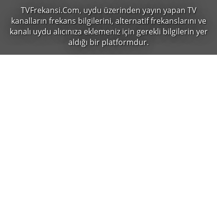
TVFrekansi.Com,
uydu üzerinden yayın yapan TV
kanalların frekans bilgilerini, alternatif frekanslarını ve
kanalı uydu alıcınıza eklemeniz için gerekli bilgilerin yer
aldığı bir platformdur.