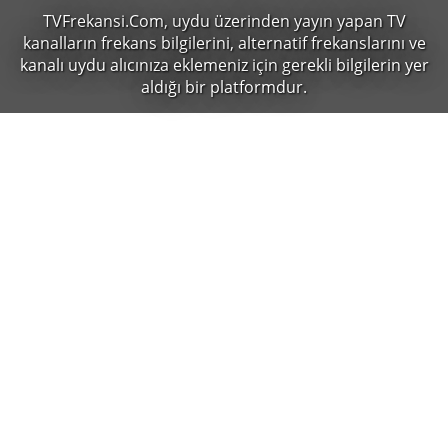
TVFrekansi.Com,
uydu üzerinden yayın yapan TV
kanalların frekans bilgilerini, alternatif frekanslarını ve
kanalı uydu alıcınıza eklemeniz için gerekli bilgilerin yer
aldığı bir platformdur.