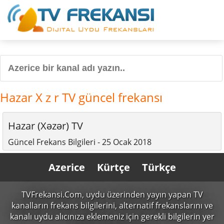
Hazar X z r TV güncel frekansı
Hazar (Xəzər) TV
Güncel Frekans Bilgileri - 25 Ocak 2018
Azerice
Kürtçe
Türkçe
TVFrekansi.Com,
uydu üzerinden yayın yapan TV
kanalların frekans bilgilerini, alternatif frekanslarını ve
kanalı uydu alıcınıza eklemeniz için gerekli bilgilerin yer