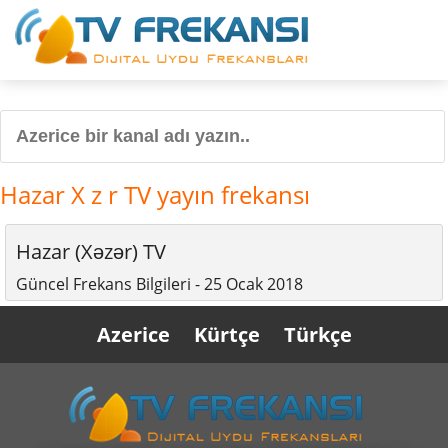
Hazar X z r TV yayın frekansı
Hazar (Xəzər) TV
Güncel Frekans Bilgileri - 25 Ocak 2018
Azerice
Kürtçe
Türkçe