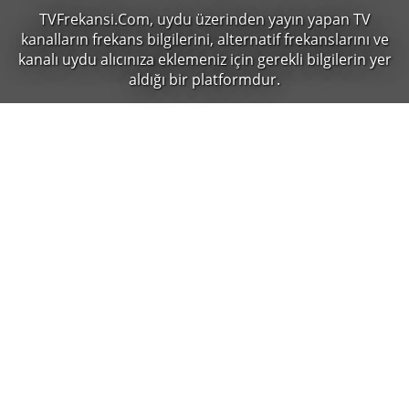
TVFrekansi.Com,
uydu üzerinden yayın yapan TV
kanalların frekans bilgilerini, alternatif frekanslarını ve
kanalı uydu alıcınıza eklemeniz için gerekli bilgilerin yer
aldığı bir platformdur.