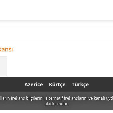
kansı
Azerice
Kürtçe
Türkçe
n frekans bilgilerini, alternatif frekanslarını ve kanalı uydu 
platformdur.