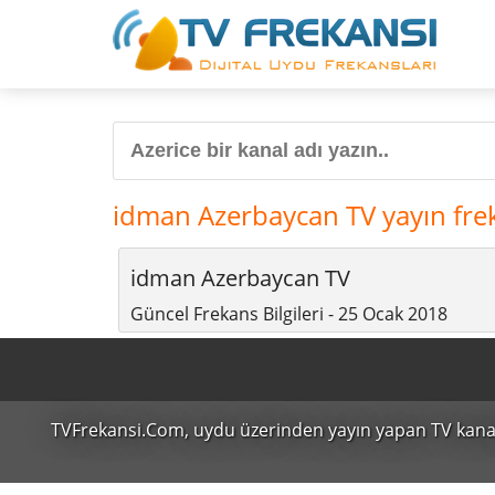
idman Azerbaycan TV yayın fre
idman Azerbaycan TV
Güncel Frekans Bilgileri - 25 Ocak 2018
TVFrekansi.Com,
uydu üzerinden yayın yapan TV kanalları