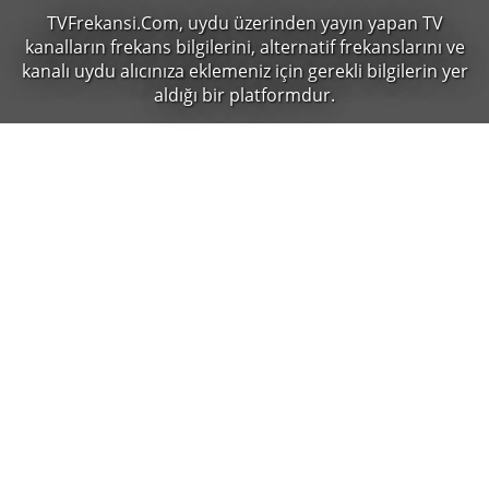
TVFrekansi.Com,
uydu üzerinden yayın yapan TV
kanalların frekans bilgilerini, alternatif frekanslarını ve
kanalı uydu alıcınıza eklemeniz için gerekli bilgilerin yer
aldığı bir platformdur.