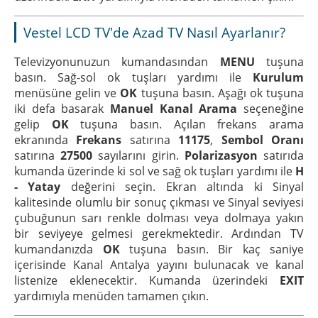
Vestel LCD TV'de Azad TV Nasıl Ayarlanır?
Televizyonunuzun kumandasından
MENU
tuşuna
basın. Sağ-sol ok tuşları yardımı ile
Kurulum
menüsüne gelin ve
OK
tuşuna basın. Aşağı ok tuşuna
iki defa basarak
Manuel Kanal Arama
seçeneğine
gelip
OK
tuşuna basın. Açılan frekans arama
ekranında
Frekans
satırına
11175
,
Sembol Oranı
satırına
27500
sayılarını girin.
Polarizasyon
satırıda
kumanda üzerinde ki sol ve sağ ok tuşları yardımı ile
H
- Yatay
değerini seçin. Ekran altında ki Sinyal
kalitesinde olumlu bir sonuç çıkması ve Sinyal seviyesi
çubuğunun sarı renkle dolması veya dolmaya yakın
bir seviyeye gelmesi gerekmektedir. Ardından TV
kumandanızda
OK
tuşuna basın. Bir kaç saniye
içerisinde Kanal Antalya yayını bulunacak ve kanal
listenize eklenecektir. Kumanda üzerindeki
EXIT
yardımıyla menüden tamamen çıkın.