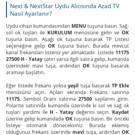
Next & NextStar Uydu Alıcısında Azad TV
Nasıl Ayarlanır?
Uydu cihazı kumandasından
MENU
tuşuna basın. Sağ-
sol ok tuşları ile
KURULUM
menüsüne gelin ve
OK
tuşuna basın. Aşağı ok tuşuna basarak TP Listesi
seçeneğine gelip
OK
tuşuna basın. Burada mevcut
kanal frekansları listeniz yer almaktadır. Listede
11175
27500 H - Yatay
satırı varsa ilgili satıra gelip, kumanda
üzerindeki mavi tuşa, ardından
OK
tuşuna basarak
aramayı başlatın.
Eğer listede frekans yoksa
yeşil
tuşa basarak
TP Ekle
menüsünü açın. Açılan ekranda Frekans satırına
11175
, Sembol Oranı satırına
27500
sayılarını girin.
Polarite satırında kumanda üzerinde ki sol ve sağ ok
tuşları yardımı ile
H - Yatay
değerini seçin.
Kaydet
üzerine gelip kumandada
OK
tuşuna basın. Bir önceki
listeye otomatik döneceksiniz. Burada eklemiş
olduğunuz frekans üzerinde
mavi
tuşa, ardından
OK