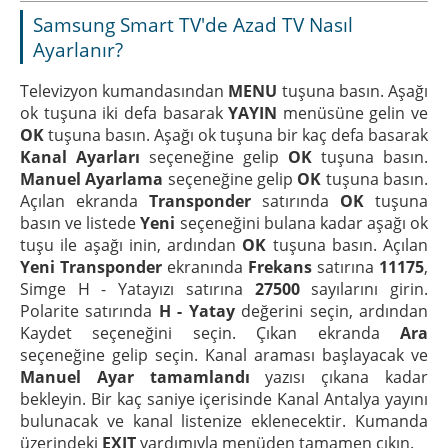
Samsung Smart TV'de Azad TV Nasıl
Ayarlanır?
Televizyon kumandasından
MENU
tuşuna basın. Aşağı
ok tuşuna iki defa basarak
YAYIN
menüsüne gelin ve
OK
tuşuna basın. Aşağı ok tuşuna bir kaç defa basarak
Kanal Ayarları
seçeneğine gelip
OK
tuşuna basın.
Manuel Ayarlama
seçeneğine gelip
OK
tuşuna basın.
Açılan ekranda
Transponder
satırında
OK
tuşuna
basın ve listede
Yeni
seçeneğini bulana kadar aşağı ok
tuşu ile aşağı inin, ardından
OK
tuşuna basın. Açılan
Yeni Transponder
ekranında
Frekans
satırına
11175
,
Simge H - Yatayızı satırına
27500
sayılarını girin.
Polarite satırında
H - Yatay
değerini seçin, ardından
Kaydet seçeneğini seçin. Çıkan ekranda
Ara
seçeneğine gelip seçin. Kanal araması başlayacak ve
Manuel Ayar tamamlandı
yazısı çıkana kadar
bekleyin. Bir kaç saniye içerisinde Kanal Antalya yayını
bulunacak ve kanal listenize eklenecektir. Kumanda
üzerindeki
EXIT
yardımıyla menüden tamamen çıkın.