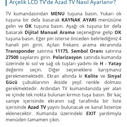
Arçelik LCD TV'de Azad TV Nasıl Ayarlanır?
TV kumandasından
MENU
tuşuna basın. Yukarı ok
tuşuna bir defa basarak
KAYNAK AYARI
menüsüne
gelin ve
OK
tuşuna basın. Aşağı ok tuşuna bir defa
basarak
Dijital Manuel Arama
seçeneğine gelip
OK
tuşuna basın. Eğer pin isterse önceden belirlediğiniz 4
haneli pin girin. Açılan frekans arama ekranında
Transponder
satırına
11175
,
Sembol Oranı
satırına
27500
sayılarını girin.
Polarizasyon
satırıda kumanda
üzerinde ki sol ve sağ ok tuşları yadımı ile
H - Yatay
değerini seçin. Diğer seçeneklere karışmanız
gerekmemektedir. Ekran altında ki
Kalite
ve
Sinyal
Gücü
çubuklarının ikiside yeşil renkle dolması
gerekmektedir. Ardından TV kumandanızda yer alan
ve içinde tek nokta bulunan kırmızı tuşa basın. Bir kaç
saniye içerisinde ekranın sağ tarafında bir liste
içerisinde
Azad TV
yayını bulunacak ve kanal listenize
eklenecektir. Kumanda üzerindeki
EXIT
yardımıyla
menüden tamamen çıkın.